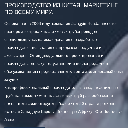
ПРОИЗВОДСТВО ИЗ КИТАЯ, МАРКЕТИНГ
ПО ВСЕМУ МИРУ.
Основанная в 2003 году, компания Jiangyin Huada является
пионером в отрасли пластиковых трубопроводов,
специализируясь на исследованиях, разработках,
производстве, испытаниях и продажах продукции и
аксессуаров. От индивидуального проектирования и
производства до закупок, установки и послепродажного
обслуживания мы предоставляем клиентам комплексный опыт
закупок.
Как профессиональный
производитель и завод пластиковых
труб
, наш ассортимент пластиковых труб разнообразен и
полон, и мы экспортируем в более чем 30 стран и регионов,
включая Западную Европу, Восточную Африку, Юго-Восточную
Азию...