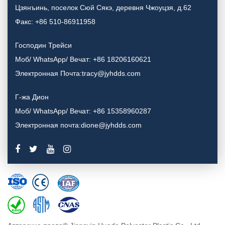
Цзянъинь, поселок Сюй Сякэ, деревня Чжоуцзя, д.62
Факс: +86 510-86911958
Господин Трейси
Моб/ WhatsApp/ Вечат: +86 18206160621
Электронная Почта:tracy@jyhdds.com
Г-жа Дион
Моб/ WhatsApp/ Вечат: +86 15358960287
Электронная почта:dione@jyhdds.com