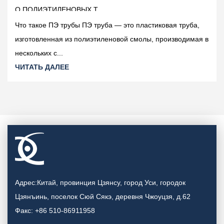
.
ПВХ?
руба — это пластиковая труба,
Краткий ответ: сначала 
иленовой смолы, производимая в
номинальное давление и 
Выбор надежного Произво
ЧИТАТЬ ДАЛЕЕ
Адрес:Китай, провинция Цзянсу, город Уси, городок
Цзянъинь, поселок Сюй Сякэ, деревня Чжоуцзя, д.62
Факс: +86 510-86911958