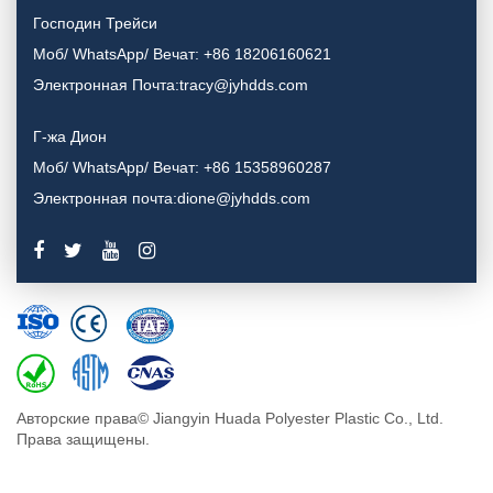
Господин Трейси
Моб/ WhatsApp/ Вечат: +86 18206160621
Электронная Почта:tracy@jyhdds.com
Г-жа Дион
Моб/ WhatsApp/ Вечат: +86 15358960287
Электронная почта:dione@jyhdds.com
Авторские права© Jiangyin Huada Polyester Plastic Co., Ltd.
Права защищены.