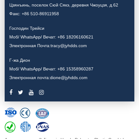
Цзянъинь, поселок Сюй Сякэ, деревня Чжоуцзя, д.62
Факс: +86 510-86911958
Господин Трейси
Моб/ WhatsApp/ Вечат: +86 18206160621
Электронная Почта:tracy@jyhdds.com
Г-жа Дион
Моб/ WhatsApp/ Вечат: +86 15358960287
Электронная почта:dione@jyhdds.com