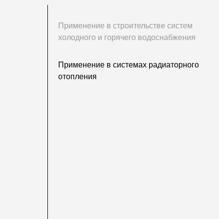
Применение в строительстве систем
холодного и горячего водоснабжения
Применение в системах радиаторного
отопления
систем холодного и горячего водоснабжения
астика PERT (AL-PEX) имеют ключевые преимущества при
го водоснабжения. Их кислородно-барьерные свойства
ок службы трубопроводной системы за счет предотвращения
 УФ-излучению, сохраняя долговременную стабильность без
 на открытом воздухе. Простота установки и сильные
 утечку воды, повышая безопасность системы. Благодаря
ыдержке высокого давления система трубопроводов может работать
 стабильную работу системы холодного и горячего водоснабжения.