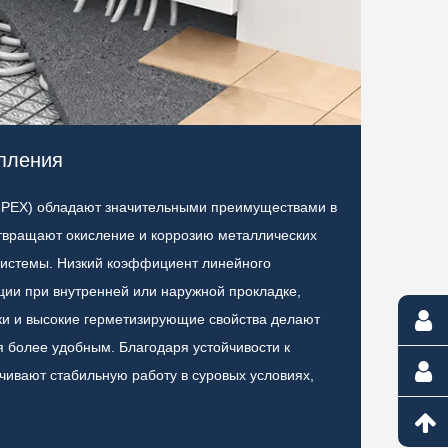
пления
Примен
-PEX) обладают значительными преимуществами в
Трубы из
твращают окисление и коррозию металлических
строител
системы. Низкий коэффициент линейного
обеспечи
ии при внутренней или наружной прокладке,
окислени
ки и высокие герметизирующие свойства делают
старения
 более удобным. Благодаря устойчивости к
герметиз
ивают стабильную работу в суровых условиях,
устойчив
в сложны