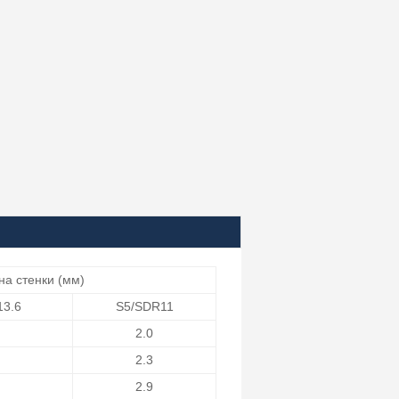
а стенки (мм)
13.6
S5/SDR11
2.0
2.3
2.9