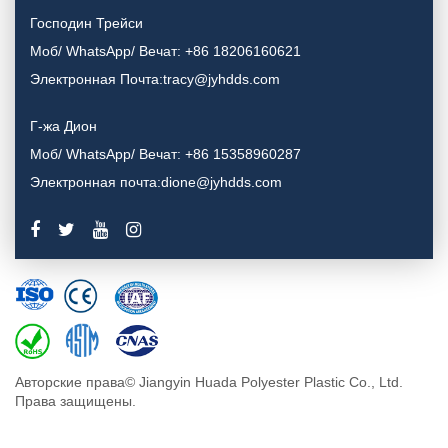
Господин Трейси
Моб/ WhatsApp/ Вечат: +86 18206160621
Электронная Почта:tracy@jyhdds.com
Г-жа Дион
Моб/ WhatsApp/ Вечат: +86 15358960287
Электронная почта:dione@jyhdds.com
Авторские права© Jiangyin Huada Polyester Plastic Co., Ltd.
Права защищены.