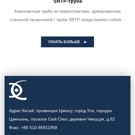
SRTP-труба
Композитная труба из термопластика, армированная
стальной проволокой / труба SRTP представляет собой...
УЗНАТЬ БОЛЬШЕ
Адрес:Китай, провинция Цзянсу, город Уси, городок
Цзянъинь, поселок Сюй Сякэ, деревня Чжоуцзя, д.62
Факс: +86 510-86911958