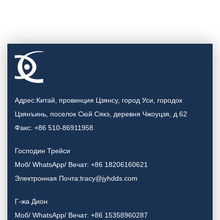
Адрес:Китай, провинция Цзянсу, город Уси, городок
Цзянъинь, поселок Сюй Сякэ, деревня Чжоуцзя, д.62
Факс: +86 510-86911958
Господин Трейси
Моб/ WhatsApp/ Вечат: +86 18206160621
Электронная Почта:tracy@jyhdds.com
Г-жа Дион
Моб/ WhatsApp/ Вечат: +86 15358960287