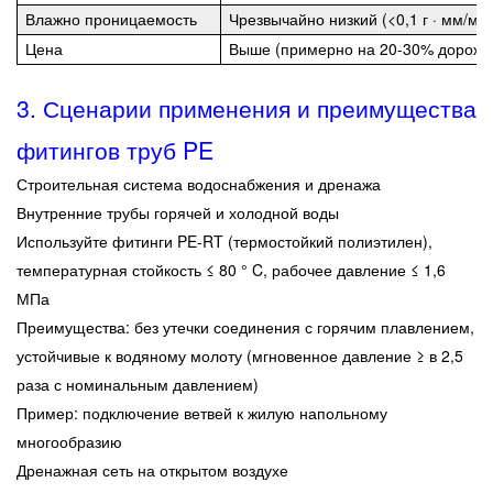
Влажно проницаемость
Чрезвычайно низкий (<0,1 г · мм/м² 
фитингов
Цена
Выше (примерно на 20-30% дороже
труб
PE
3.
Сценарии применения и преимущества
4
4.
фитингов труб PE
Сценарии
Строительная система водоснабжения и дренажа
применения
Внутренние трубы горячей и холодной воды
фитингов
Используйте фитинги PE-RT (термостойкий полиэтилен),
труб
температурная стойкость ≤ 80 ° C, рабочее давление ≤ 1,6
HDPE
МПа
Преимущества: без утечки соединения с горячим плавлением,
устойчивые к водяному молоту (мгновенное давление ≥ в 2,5
раза с номинальным давлением)
Пример: подключение ветвей к жилую напольному
многообразию
Дренажная сеть на открытом воздухе