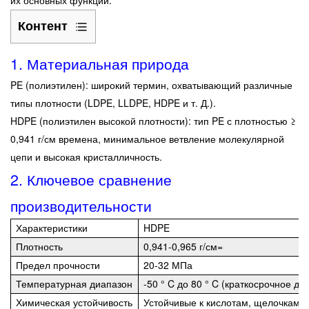
их основных функций:
Контент
1
1. Материальная природа
1.
Материальная
PE (полиэтилен): широкий термин, охватывающий различные
природа
типы плотности (LDPE, LLDPE, HDPE и т. Д.).
2
HDPE (полиэтилен высокой плотности): тип PE с плотностью ≥
2.
0,941 г/см времена, минимальное ветвление молекулярной
цепи и высокая кристалличность.
Ключевое
сравнение
2.
Ключевое сравнение
производительности
производительности
3
Характеристики
HDPE
3.
Плотность
0,941-0,965 г/см=
Сценарии
Предел прочности
20-32 МПа
применения
Температурная диапазон
-50 ° C до 80 ° C (краткосрочное до 
и
Химическая устойчивость
Устойчивые к кислотам, щелочкам и
преимущества