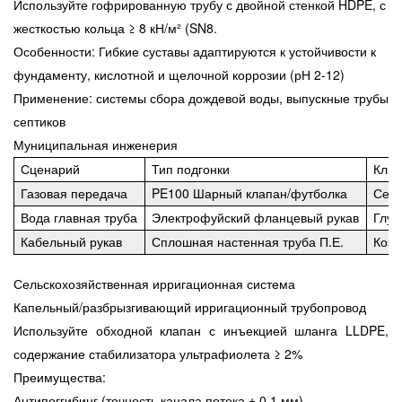
Используйте гофрированную трубу с двойной стенкой HDPE, с
жесткостью кольца ≥ 8 кН/м² (SN8.
Особенности: Гибкие суставы адаптируются к устойчивости к
фундаменту, кислотной и щелочной коррозии (рН 2-12)
Применение: системы сбора дождевой воды, выпускные трубы
септиков
Муниципальная инженерия
Сценарий
Тип подгонки
Ключ
Газовая передача
PE100 Шарный клапан/футболка
Серт
Вода главная труба
Электрофуйский фланцевый рукав
Глуб
Кабельный рукав
Сплошная настенная труба П.Е.
Коэф
Сельскохозяйственная ирригационная система
Капельный/разбрызгивающий ирригационный трубопровод
Используйте обходной клапан с инъекцией шланга LLDPE,
содержание стабилизатора ультрафиолета ≥ 2%
Преимущества:
Антипоггибинг (точность канала потока ± 0,1 мм)