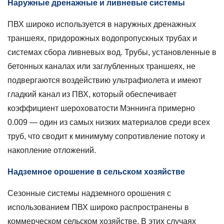
6.2
Наружные дренажные и ливневые системы
Резьбовые
ПВХ широко используется в наружных дренажных
фитинги
по
траншеях, придорожных водопропускных трубах и
сравнению
системах сбора ливневых вод. Трубы, установленные в
с
бетонных каналах или заглубленных траншеях, не
сваркой
подвергаются воздействию ультрафиолета и имеют
растворителем
гладкий канал из ПВХ, который обеспечивает
при
коэффициент шероховатости Мэннинга примерно
эксплуатации
на
0.009
— один из самых низких материалов среди всех
открытом
труб, что сводит к минимуму сопротивление потоку и
воздухе
накопление отложений.
7
Практические
Надземное орошение в сельском хозяйстве
методы
Сезонные системы надземного орошения с
защиты
труб
использованием ПВХ широко распространены в
ПВХ
коммерческом сельском хозяйстве. В этих случаях