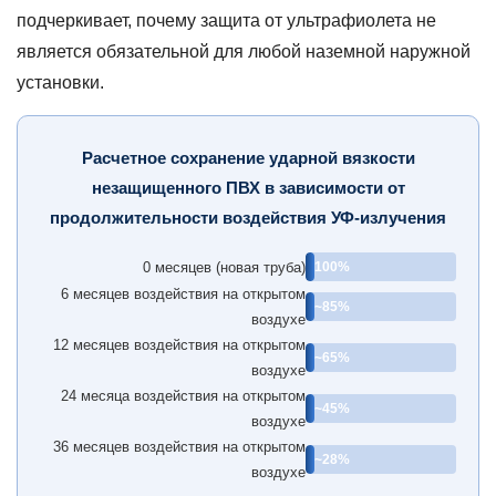
сравнению
подчеркивает, почему защита от ультрафиолета не
со
является обязательной для любой наземной наружной
Расписанием
установки.
80
для
применения
Расчетное сохранение ударной вязкости
под
незащищенного ПВХ в зависимости от
давлением
продолжительности воздействия УФ-излучения
вне
помещений
0 месяцев (новая труба)
100%
5
6 месяцев воздействия на открытом
Температурные
~85%
воздухе
пределы
12 месяцев воздействия на открытом
труб
~65%
воздухе
ПВХ
24 месяца воздействия на открытом
при
~45%
воздухе
эксплуатации
36 месяцев воздействия на открытом
~28%
на
воздухе
открытом