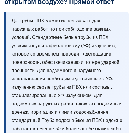
открытом воздухе? Прямой ответ
трубы
Использоваться
на
Да, трубы ПВХ можно использовать для
открытом
наружных работ, но при соблюдении важных
воздухе?
условий.
Стандартные белые трубы из ПВХ
Прямой
ответ
уязвимы к ультрафиолетовому (УФ) излучению,
которое со временем приводит к деградации
2
Как
поверхности, обесцвечиванию и потере ударной
влияет
прочности. Для надземного и наружного
УФ-
использования необходимы устойчивые к УФ-
воздействие
излучению серые трубы из ПВХ или составы,
ПВХ
стабилизированные УФ-излучением. Для
трубы
подземных наружных работ, таких как подземный
на
открытом
дренаж, ирригация и линии водоснабжения,
воздухе
стандартный
Труба водоснабжения ПВХ
надежно
2.1
работает в течение 50 и более лет без каких-либо
Стадии