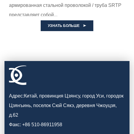
армированная стальной проволокой / труба SRTP
представляет собой...
УЗНАТЬ БОЛЬШЕ
Адрес:Китай, провинция Цзянсу, город Уси, городок
Цзянъинь, поселок Сюй Сякэ, деревня Чжоуцзя,
д.62
Факс: +86 510-86911958