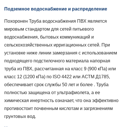
Эксплуатация
Подземное водоснабжение и распределение
фитингов
из
Похоронен
Труба водоснабжения ПВХ
является
ПВХ
мировым стандартом для сетей питьевого
для
водоснабжения, бытовых коммуникаций и
сантехники
на
сельскохозяйственных ирригационных сетей. При
открытом
установке ниже линии замерзания с использованием
воздухе
подходящего подстилочного материала напорная
6.1
труба из ПВХ, рассчитанная на класс 9 (900 кПа) или
Целостность
класс 12 (1200 кПа) по ISO 4422 или АСТМ Д1785,
швов
обеспечивает срок службы
50 лет и более
. Труба
на
растворяющем
полностью защищена от ультрафиолета, а ее
цементе
химическая инертность означает, что она эффективно
на
противостоит почвенным кислотам и загрязнениям
открытом
грунтовых вод.
воздухе