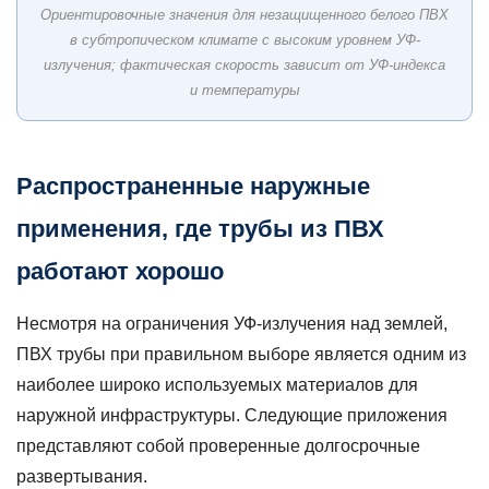
Ориентировочные значения для незащищенного белого ПВХ
воздухе
в субтропическом климате с высоким уровнем УФ-
5.1
излучения; фактическая скорость зависит от УФ-индекса
Жара:
и температуры
риск
размягчения
труб
и
Распространенные наружные
потери
применения, где трубы из ПВХ
давления
5.2
работают хорошо
Холод:
риск
Несмотря на ограничения УФ-излучения над землей,
замерзания
ПВХ трубы
при правильном выборе является одним из
и
наиболее широко используемых материалов для
хрупкость
наружной инфраструктуры. Следующие приложения
при
ударе
представляют собой проверенные долгосрочные
6
развертывания.