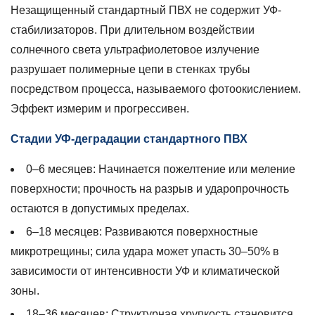
распределение
Незащищенный стандартный ПВХ не содержит УФ-
3.2
стабилизаторов. При длительном воздействии
Наружные
солнечного света ультрафиолетовое излучение
дренажные
разрушает полимерные цепи в стенках трубы
и
посредством процесса, называемого фотоокислением.
ливневые
Эффект измерим и прогрессивен.
системы
3.3
Стадии УФ-деградации стандартного ПВХ
Надземное
орошение
0–6 месяцев:
Начинается пожелтение или меление
в
поверхности; прочность на разрыв и ударопрочность
сельском
остаются в допустимых пределах.
хозяйстве
6–18 месяцев:
Развиваются поверхностные
3.4
микротрещины; сила удара может упасть
30–50%
в
Электрический
зависимости от интенсивности УФ и климатической
кабелепровод
(серый
зоны.
ПВХ)
18–36 месяцев:
Структурная хрупкость становится