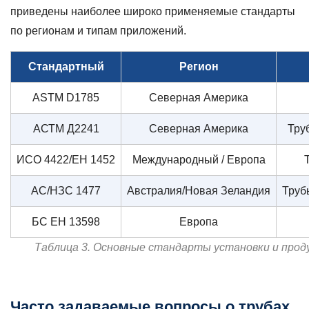
приведены наиболее широко применяемые стандарты
по регионам и типам приложений.
Стандартный
Регион
ASTM D1785
Северная Америка
АСТМ Д2241
Северная Америка
Тру
ИСО 4422/ЕН 1452
Международный / Европа
АС/НЗС 1477
Австралия/Новая Зеландия
Труб
БС ЕН 13598
Европа
Таблица 3. Основные стандарты установки и проду
Часто задаваемые вопросы о трубах