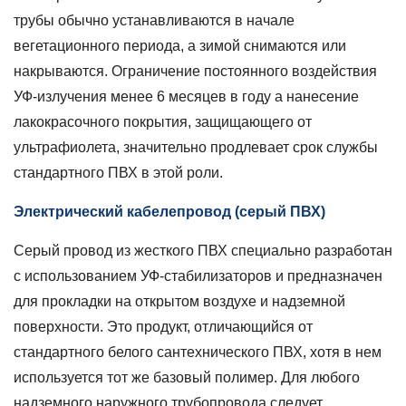
от
трубы обычно устанавливаются в начале
ультрафиолета
вегетационного периода, а зимой снимаются или
на
накрываются. Ограничение постоянного воздействия
открытом
УФ-излучения
менее 6 месяцев в году
а нанесение
воздухе
лакокрасочного покрытия, защищающего от
8
ультрафиолета, значительно продлевает срок службы
Основные
стандарты
стандартного ПВХ в этой роли.
установки
Электрический кабелепровод (серый ПВХ)
систем
наружных
Серый провод из жесткого ПВХ специально разработан
труб
с использованием УФ-стабилизаторов и предназначен
из
ПВХ
для прокладки на открытом воздухе и надземной
9
поверхности. Это продукт, отличающийся от
Часто
стандартного белого сантехнического ПВХ, хотя в нем
задаваемые
используется тот же базовый полимер. Для любого
вопросы
надземного наружного трубопровода следует