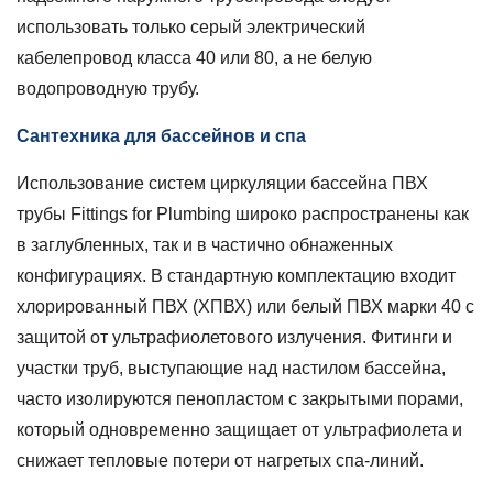
о
использовать только серый электрический
трубах
кабелепровод класса 40 или 80, а не белую
ПВХ
для
водопроводную трубу.
наружного
Сантехника для бассейнов и спа
использования
Использование систем циркуляции бассейна
ПВХ
трубы Fittings for Plumbing
широко распространены как
в заглубленных, так и в частично обнаженных
конфигурациях. В стандартную комплектацию входит
хлорированный ПВХ (ХПВХ) или белый ПВХ марки 40 с
защитой от ультрафиолетового излучения. Фитинги и
участки труб, выступающие над настилом бассейна,
часто изолируются пенопластом с закрытыми порами,
который одновременно защищает от ультрафиолета и
снижает тепловые потери от нагретых спа-линий.