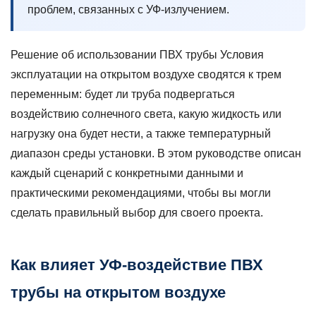
проблем, связанных с УФ-излучением.
УФ-
деградации
стандартного
Решение об использовании
ПВХ трубы
Условия
ПВХ
эксплуатации на открытом воздухе сводятся к трем
3
переменным: будет ли труба подвергаться
Распространенные
воздействию солнечного света, какую жидкость или
наружные
нагрузку она будет нести, а также температурный
применения,
диапазон среды установки. В этом руководстве описан
где
трубы
каждый сценарий с конкретными данными и
из
практическими рекомендациями, чтобы вы могли
ПВХ
сделать правильный выбор для своего проекта.
работают
хорошо
3.1
Как влияет УФ-воздействие
ПВХ
Подземное
трубы
на открытом воздухе
водоснабжение
и