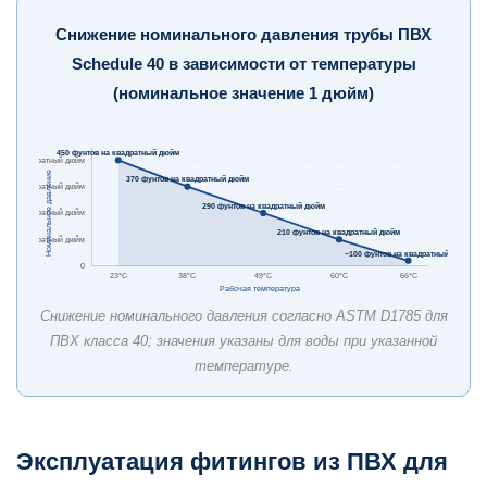
Снижение номинального давления трубы ПВХ
Schedule 40 в зависимости от температуры
(номинальное значение 1 дюйм)
450 фунтов на квадратный дюйм
ов на квадратный дюйм
Номинальное давление
370 фунтов на квадратный дюйм
ов на квадратный дюйм
290 фунтов на квадратный дюйм
ов на квадратный дюйм
210 фунтов на квадратный дюйм
ов на квадратный дюйм
~100 фунтов на квадратный дюйм
0
23°С
38°С
49°С
60°C
66°С
Рабочая температура
Снижение номинального давления согласно ASTM D1785 для
ПВХ класса 40; значения указаны для воды при указанной
температуре.
Эксплуатация фитингов из ПВХ для