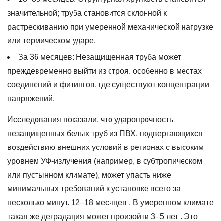
3.5
значительной; труба становится склонной к
Сантехника
растрескиванию при умеренной механической нагрузке
для
или термическом ударе.
бассейнов
и
За 36 месяцев:
Незащищенная труба может
спа
преждевременно выйти из строя, особенно в местах
4
соединений и фитингов, где существуют концентрации
Выбор
напряжений.
правильного
типа
Исследования показали, что ударопрочность
ПВХ
незащищенных белых труб из ПВХ, подвергающихся
для
воздействию внешних условий в регионах с высоким
наружных
уровнем УФ-излучения (например, в субтропическом
условий
или пустынном климате), может упасть ниже
4.1
Расписание
минимальных требований к установке всего за
40
несколько минут.
12–18 месяцев
. В умеренном климате
по
такая же деградация может произойти
3–5 лет
. Это