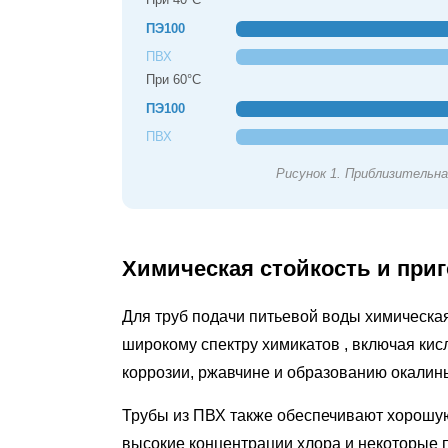
ПВХ
7
ПЭ100
Способы
ПВХ
При 60°С
установки
ПЭ100
и
особенности
ПВХ
эксплуатации
Рисунок 1. Приблизительн
7.1
Монтаж
полиэтиленовых
Химическая стойкость и при
труб
7.2
Для труб подачи питьевой воды химическ
Монтаж
широкому спектру химикатов
, включая ки
труб
коррозии, ржавчине и образованию окалины
ПВХ
7.3
Трубы из ПВХ также обеспечивают хорошую
Обработка
высокие концентрации хлора и некоторые 