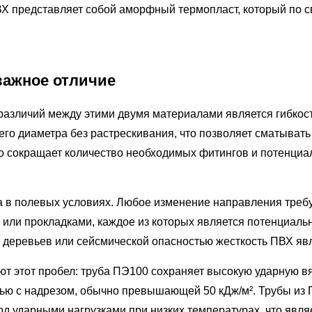
Х представляет собой аморфный термопласт, который по св
важное отличие
азличий между этими двумя материалами является гибкость
его диаметра
без растрескивания, что позволяет сматывать
 сокращает количество необходимых фитингов и потенциал
та в полевых условиях. Любое изменение направления треб
ли прокладками, каждое из которых является потенциально
деревьев или сейсмической опасностью жесткость ПВХ явл
 этот пробел: труба ПЭ100 сохраняет высокую ударную вяз
стью с надрезом, обычно превышающей 50 кДж/м². Трубы из
од ударными нагрузками при низких температурах, что явл