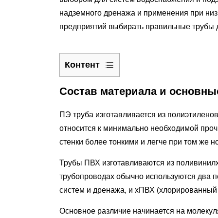
надземного дренажа и применения при низ
предприятий выбирать правильные трубы д
Контент
1
Состав материала и основны
Состав
материала
ПЭ труба изготавливается из полиэтилено
и
относится к минимально необходимой проч
основные
стенки более тонкими и легче при том же 
свойства
2
Трубы ПВХ изготавливаются из поливинилх
Гибкость
трубопроводах обычно используются два п
и
систем и дренажа, и хПВХ (хлорированный
ударопрочность:
важное
Основное различие начинается на молекул