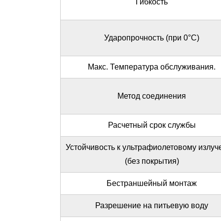
Гибкость
10
О
Цзянинь
Ударопрочность (при 0°C)
Хуада
11
Макс. Температура обслуживания.
Часто
задаваемые
Метод соединения
вопросы
Расчетный срок службы
Устойчивость к ультрафиолетовому излу
(без покрытия)
Бестраншейный монтаж
Разрешение на питьевую воду