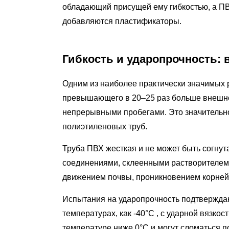
отличие
обладающий присущей ему гибкостью, а ПВ
3
добавляются пластификаторы.
Номинальное
давление
Гибкость и ударопрочность: 
и
температурные
Одним из наиболее практически значимых р
характеристики
превышающего
в 20–25 раз больше внешн
4
непрерывными пробегами. Это значительно
Химическая
полиэтиленовых труб.
стойкость
и
Труба ПВХ жесткая и не может быть согну
пригодность
соединениями, склеенными растворителем и
для
движением почвы, проникновением корней 
водоснабжения
5
Испытания на ударопрочность подтверждают
Подземные
температурах, как
-40°С
, с ударной вязко
работы:
температуре ниже 0°C и могут сломаться п