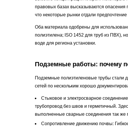
и
правовых базах высказываются опасения по
транспортировка
что некоторые рынки отдали предпочтение
8
Оба материала одобрены для использовани
Соображения
по
полиэтилена; ISO 1452 для труб из ПВХ), 
вопросам
воде для региона установки.
окружающей
среды
Подземные работы: почему 
и
устойчивого
Подземные полиэтиленовые трубы стали 
развития
сетей по нескольким хорошо документиро
9
Когда
Стыковое и электросварное соединение
выбирать
трубопровод без швов и герметичный. Здес
трубы
выполненные сварные соединения так же пр
из
Сопротивление движению почвы:
Гибко
полиэтилена