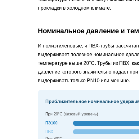
почему
прокладки в холодном климате.
полиэтиленовые
трубы
Номинальное давление и тем
доминируют
в
И полиэтиленовые, и ПВХ-трубы рассчитан
подземных
выдерживает полезное номинальное давл
условиях
температуре выше 20°C. Трубы из ПВХ, ка
6
давление которого значительно падает пр
Параллельное
выдерживать только PN10 или меньше.
сравнение:
трубы
из
Приблизительное номинальное удержива
полиэтилена
При 20°C (базовый уровень)
и
трубы
ПЭ100
из
ПВХ
При 40°С