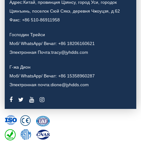
Адрес:Китай, провинция Цзянсу, город Уси, городок
Цзянъинь, поселок Сюй Сякэ, деревня Чжоуцзя, д.62
Факс: +86 510-86911958
Господин Трейси
Моб/ WhatsApp/ Вечат: +86 18206160621
Электронная Почта:tracy@jyhdds.com
Г-жа Дион
Моб/ WhatsApp/ Вечат: +86 15358960287
Электронная почта:dione@jyhdds.com