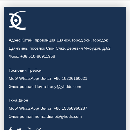
Адрес:Китай, провинция Цзянсу, город Уси, городок
Цзянъинь, поселок Сюй Сякэ, деревня Чжоуцзя, д.62
Факс: +86 510-86911958
Господин Трейси
Моб/ WhatsApp/ Вечат: +86 18206160621
Электронная Почта:tracy@jyhdds.com
Г-жа Дион
Моб/ WhatsApp/ Вечат: +86 15358960287
Электронная почта:dione@jyhdds.com