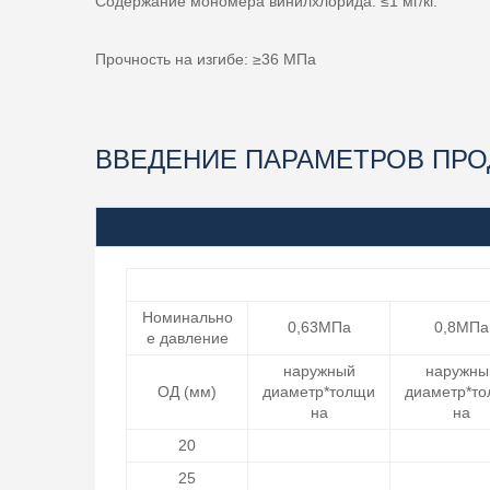
Содержание мономера винилхлорида: ≤1 мг/кг.
Прочность на изгибе: ≥36 МПа
ВВЕДЕНИЕ ПАРАМЕТРОВ ПРО
Номинально
0,63МПа
0,8МПа
е давление
наружный
наружны
ОД (мм)
диаметр*толщи
диаметр*т
на
на
20
25