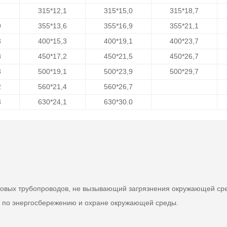
315*12,1
315*15,0
315*18,7
9
355*13,6
355*16,9
355*21,1
3
400*15,3
400*19,1
400*23,7
8
450*17,2
450*21,5
450*26,7
3
500*19,1
500*23,9
500*29,7
2
560*21,4
560*26,7
3
630*24,1
630*30.0
иковых трубопроводов, не вызывающий загрязнения окружающей сре
а по энергосбережению и охране окружающей среды.