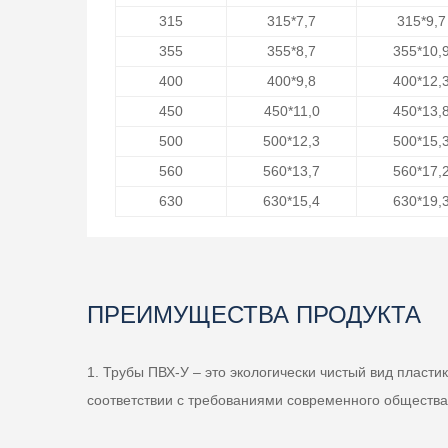
315
315*7,7
315*9,7
355
355*8,7
355*10,
400
400*9,8
400*12,
450
450*11,0
450*13,
500
500*12,3
500*15,
560
560*13,7
560*17,
630
630*15,4
630*19,
ПРЕИМУЩЕСТВА ПРОДУКТА
1. Трубы ПВХ-У – это экологически чистый вид пласт
соответствии с требованиями современного обществ