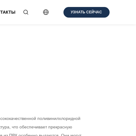
НТАКТЫ
УЗНАТЬ СЕЙЧАС
ысококачественной поливинилхлоридной
ктура, что обеспечивает прекрасную
я из ПВХ особенно выдаются. Они могут