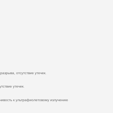
азрыва, отсутствие утечек.
тствие утечек.
йчивость к ультрафиолетовому излучению