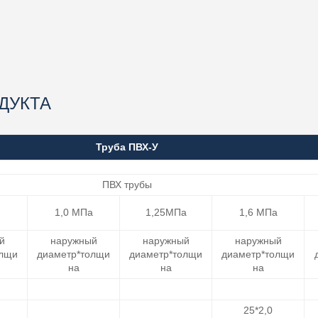
ДУКТА
Труба ПВХ-У
ПВХ трубы
1,0 МПа
1,25МПа
1,6 МПа
й
наружный
наружный
наружный
олщи
диаметр*толщи
диаметр*толщи
диаметр*толщи
на
на
на
25*2,0