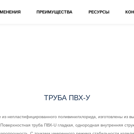
ИМЕНЕНИЯ
ПРЕИМУЩЕСТВА
РЕСУРСЫ
КО
ТРУБА ПВХ-У
е из непластифицированного поливинилхлорида, изготовлены из в
 Поверхностная труба ПВХ-U гладкая, однородная внутренняя стру
даропрочность. С точками умеренного режима стабильности издели